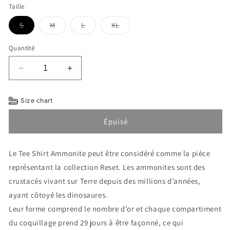
Taille
Variante
Variante
Variante
Variante
S
M
L
XL
épuisée
épuisée
épuisée
épuisée
ou
ou
ou
ou
indisponible
indisponible
indisponible
indisponible
Quantité
Réduire
Augmenter
la
la
quantité
quantité
Size chart
de
de
AMMONITE
AMMONITE
Épuisé
TEE
TEE
Le Tee Shirt Ammonite peut être considéré comme la pièce
représentant la collection Reset. Les ammonites sont des
crustacés vivant sur Terre depuis des millions d’années,
ayant côtoyé les dinosaures.
Leur forme comprend le nombre d’or et chaque compartiment
du coquillage prend 29 jours à être façonné, ce qui