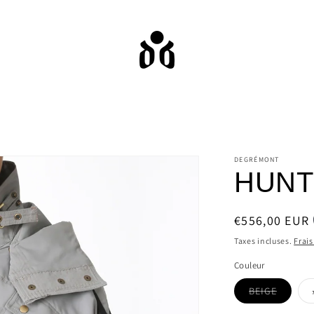
DEGRÉMONT
HUNT
Prix
€556,00 EUR
habituel
Taxes incluses.
Frais
Couleur
Variant
BEIGE
épuisée
ou