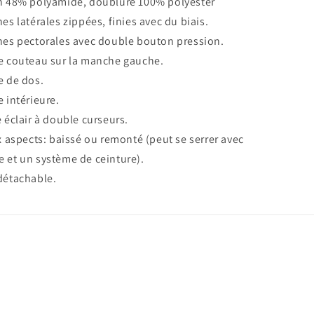
 48% polyamide, doublure 100% polyester
s latérales zippées, finies avec du biais.
es pectorales avec double bouton pression.
 couteau sur la manche gauche.
 de dos.
 intérieure.
 éclair à double curseurs.
x aspects: baissé ou remonté (peut se serrer avec
e et un système de ceinture).
détachable.