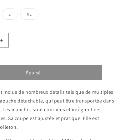
nible
indisponible
indisponible
indisponible
iante
Variante
Variante
L
XL
isée
épuisée
épuisée
ou
ou
isponible
indisponible
indisponible
Augmenter
la
quantité
de
HUNTER
Épuisé
JACKET
t inclue de nombreux détails tels que de multiples
apuche détachable, qui peut être transportée dans
. Les manches sont courbées et intègrent des
es. Sa coupe est ajustée et pratique. Elle est
olleton.