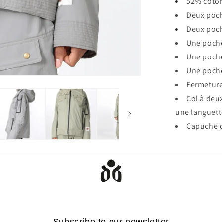
52% coton
Deux poche
Deux poch
Une poche
Une poche
Une poche
Fermeture
Col à deu
une languett
Capuche 
Subscribe to our newsletter