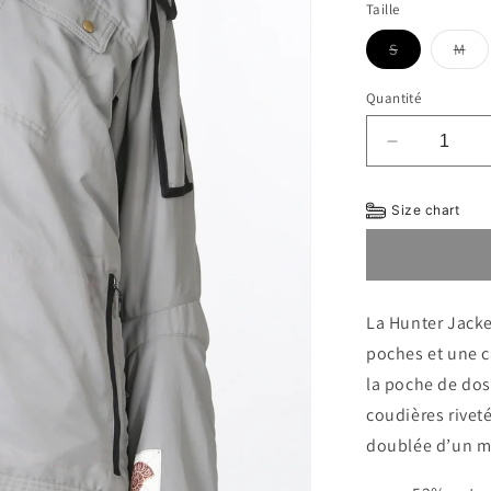
indispo
Taille
Variante
Var
S
M
épuisée
épu
ou
ou
indisponible
ind
Quantité
Réduire
la
quantité
Size chart
de
HUNTER
JACKET
La Hunter Jacke
poches et une c
la poche de dos
coudières riveté
doublée d’un m