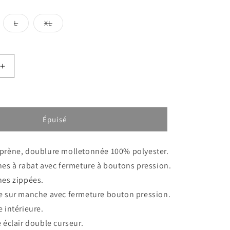
onible
indisponible
iante
Variante
Variante
L
XL
isée
épuisée
épuisée
ou
ou
isponible
indisponible
indisponible
Augmenter
la
quantité
de
NEO
Épuisé
BOMBERS
prène, doublure molletonnée 100% polyester.
es à rabat avec fermeture à boutons pression.
es zippées.
 sur manche avec fermeture bouton pression.
 intérieure.
 éclair double curseur.