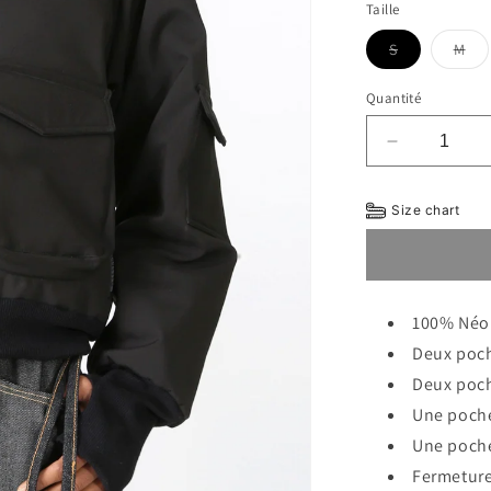
indisp
Taille
Variante
Var
S
M
épuisée
épu
ou
ou
indisponible
ind
Quantité
Réduire
la
quantité
Size chart
de
NEO
BOMBERS
100%
Néo
Deux poch
Deux poch
Une poche
Une poche
Fermeture