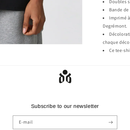
Doubles s
Bande de 
Imprimé à
Degrémont.
Décolorat
chaque décol
Ce tee-sh
Subscribe to our newsletter
E-mail